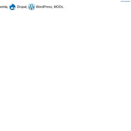
omla,
Drupal,
WordPress, MODx.