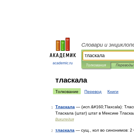
Словари и энциклоп
academic.ru
Толкования
Переводы
тласкала
Толкование
Перевод
Книги
Тласкала
— (исп.&#160;Tlaxcala): Тлас
1
Тласкала (штат) штат в Мексике Тласк
Википедия
тласкала
— сущ., кол во синонимов: 2 •
2