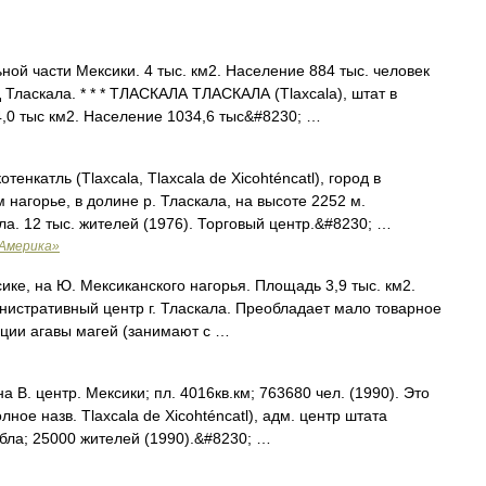
ьной части Мексики. 4 тыс. км2. Население 884 тыс. человек
Тласкала. * * * ТЛАСКАЛА ТЛАСКАЛА (Tlaxcala), штат в
,0 тыс км2. Население 1034,6 тыс&#8230; …
енкатль (Tlaxcala, Tlaxcala de Xicohténcatl), город в
нагорье, в долине р. Тласкала, на высоте 2252 м.
а. 12 тыс. жителей (1976). Торговый центр.&#8230; …
 Америка»
е, на Ю. Мексиканского нагорья. Площадь 3,9 тыс. км2.
инистративный центр г. Тласкала. Преобладает мало товарное
ации агавы магей (занимают с …
на В. центр. Мексики; пл. 4016кв.км; 763680 чел. (1990). Это
ное назв. Tlaxcala de Xicohténcatl), адм. центр штата
уэбла; 25000 жителей (1990).&#8230; …