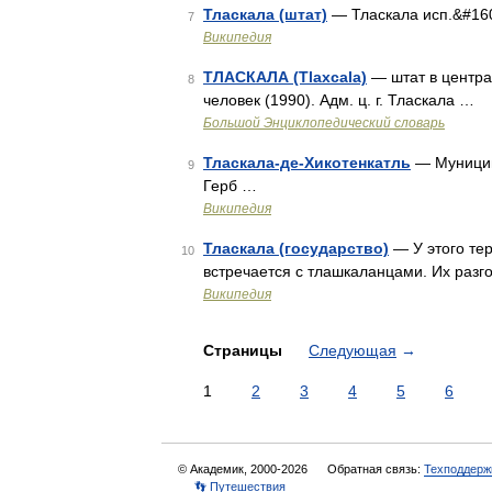
Тласкала (штат)
— Тласкала исп.&#160
7
Википедия
ТЛАСКАЛА (Tlaxcala)
— штат в централ
8
человек (1990). Адм. ц. г. Тласкала …
Большой Энциклопедический словарь
Тласкала-де-Хикотенкатль
— Муниципа
9
Герб …
Википедия
Тласкала (государство)
— У этого тер
10
встречается с тлашкаланцами. Их раз
Википедия
Страницы
Следующая
→
1
2
3
4
5
6
© Академик, 2000-2026
Обратная связь:
Техподдерж
👣 Путешествия