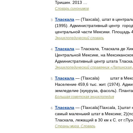
Тришин. 2013 …
Словарь синонимов
Тласкала
— (Tlaxcala), штат в централ
3
(1995). Административный центр город 
центральной части Мексики. Площадь 4
Энциклопедический словарь
Тласкала
— Тласкала, Тласкала де Хикот
4
Центральной Мексике, на Мексиканском 
Административный центр штата Тласкал
Энциклопедический справочник «Латинская
Тласкала
— (Tlaxcala) штат в Мексик
5
Население 459,6 тыс. жит. (1974). Адм
земледелие (кукуруза, фасоль). Плант
Большая советская энциклопедия
Тласкала
— (Tlaxcala)Tlaxcala, 1)штат 
6
самый маленький штат в Мексике; 2)(пол
Тласкала, лежащий в 30 км к С. от г.П
Страны мира. Словарь