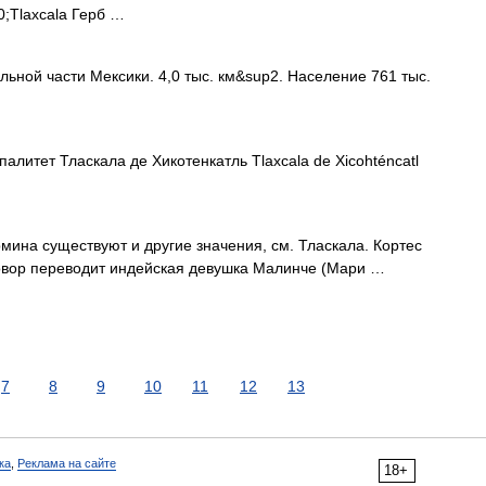
;Tlaxcala Герб …
ьной части Мексики. 4,0 тыс. км&sup2. Население 761 тыс.
литет Тласкала де Хикотенкатль Tlaxcala de Xicohténcatl
мина существуют и другие значения, см. Тласкала. Кортес
говор переводит индейская девушка Малинче (Мари …
7
8
9
10
11
12
13
ка
,
Реклама на сайте
18+