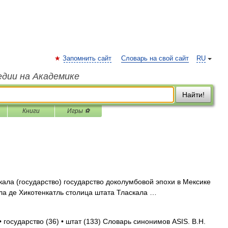
Запомнить сайт
Словарь на свой сайт
RU
едии на Академике
Найти!
Книги
Игры ⚽
кала (государство) государство доколумбовой эпохи в Мексике
ала де Хикотенкатль столица штата Тласкала …
 государство (36) • штат (133) Словарь синонимов ASIS. В.Н.